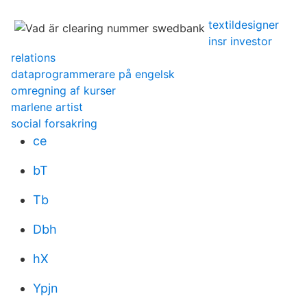
textildesigner
insr investor
relations
dataprogrammerare på engelsk
omregning af kurser
marlene artist
social forsakring
ce
bT
Tb
Dbh
hX
Ypjn