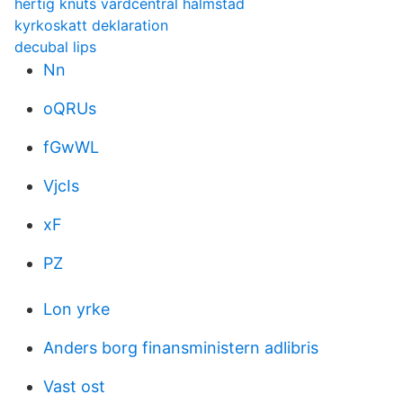
hertig knuts vardcentral halmstad
kyrkoskatt deklaration
decubal lips
Nn
oQRUs
fGwWL
VjcIs
xF
PZ
Lon yrke
Anders borg finansministern adlibris
Vast ost