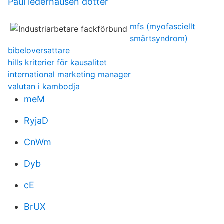
Paul lederhausen dotter
mfs (myofasciellt
smärtsyndrom)
bibeloversattare
hills kriterier för kausalitet
international marketing manager
valutan i kambodja
meM
RyjaD
CnWm
Dyb
cE
BrUX