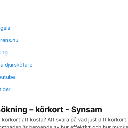
gels
rens.nu
ring
a djurskötare
outube
tider
ökning – körkort - Synsam
körkort att kosta? Att svara på vad just ditt körkor
Kostnaden är beroende av hur effektivt och hur mycke