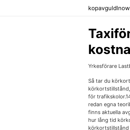
kopavguldlnow.
Taxifö
kostna
Yrkesförare Last
Så tar du körkor
körkortstillstånd
för trafikskolor.
redan egna teorib
finns aktuella av
hur lång tid kör
körkortstillstån