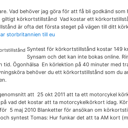
are. Vad behöver jag göra för att få bli godkänd som
 giltigt körkortstillstånd Vad kostar ett körkortstills
llstånd är ofta det första steget på vägen till ditt kör
r storbritannien till eu
Syntest för körkortstillstånd kostar 149 
Synsam och det kan inte bokas online. Ri
n tid. Ögonhälsa En körlektion på 40 minuter med tra
övningsköra behöver du ett körkortstillstånd som du
en.
 genomsnitt att 25 okt 2011 att ta ett motorcykel kör
på vad det kostar att ta motorcykelkörkort idag. Kör
för 5 maj 2010 Blanketter för ansökan om körkortsti
 och syntest Tomas: Hur funkar det att ta AM kort (