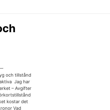
och
 —
yg och tillstånd
0 aktiva Jag har
erket – Avgifter
örkortstillstånd
ket kostar det
kronor Vad