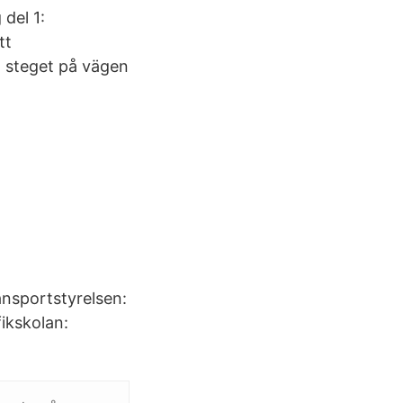
del 1:
tt
ta steget på vägen
nsportstyrelsen:
fikskolan: