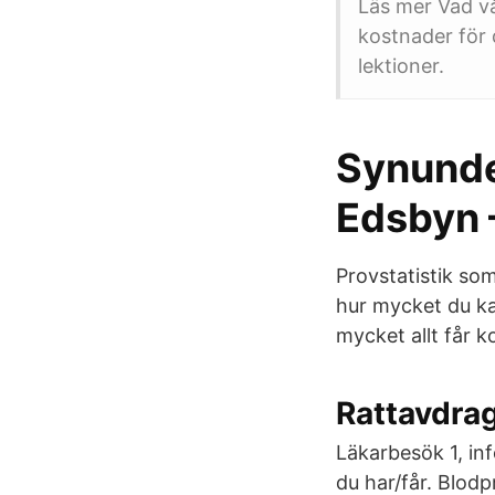
Läs mer Vad vå
kostnader för 
lektioner.
Synunder
Edsbyn 
Provstatistik so
hur mycket du ka
mycket allt får k
Rattavdra
Läkarbesök 1, inf
du har/får. Blodp