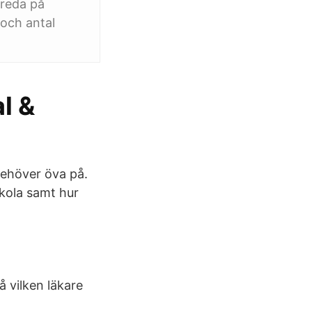
 reda på
 och antal
l &
behöver öva på.
skola samt hur
å vilken läkare