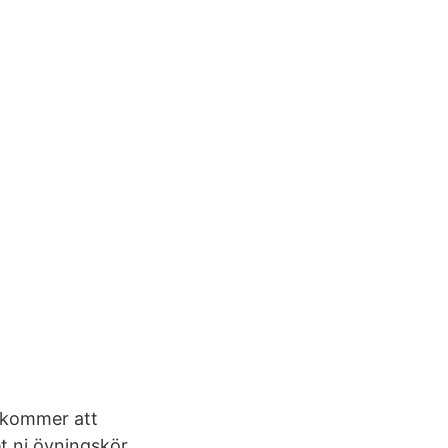
t kommer att
t ni övningskör