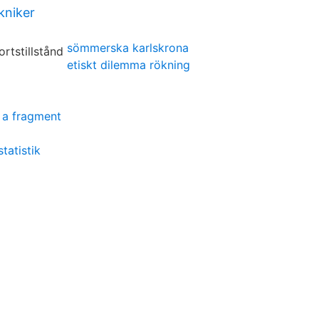
kniker
sömmerska karlskrona
etiskt dilemma rökning
s a fragment
tatistik