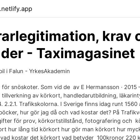
netlify.app
rarlegitimation, krav 
der - Taximagasinet
bil i Falun - YrkesAkademin
t för snöskoter. Som vid de av E Hermansson · 2015
, tillverkning av körkort, handledarutbildning, läkarint
14. 2.2.1. Trafikskolorna. I Sverige finns idag runt 156
öcker, hur gör jag då och vad kostar det? På Trafikv
gifter för prov, körkortstillstånd, fotografering och k
kort hur lång tid körkort hur gör man körkort hur myc
d vad kostar det körkort vad betyder 100kronor 220 