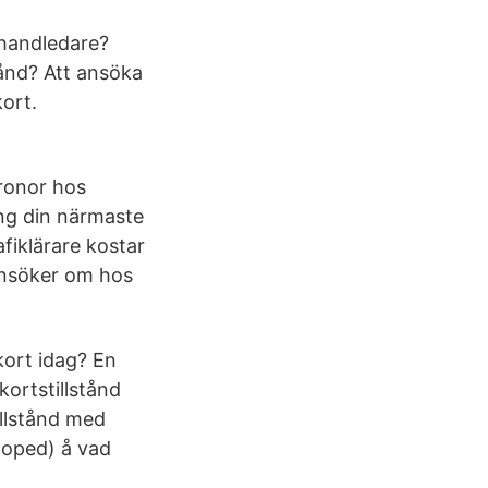
 handledare?
tånd? Att ansöka
kort.
kronor hos
ng din närmaste
fiklärare kostar
 ansöker om hos
kort idag? En
kortstillstånd
llstånd med
moped) å vad