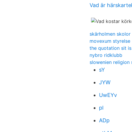
Vad är härskarte
skärholmen skolor
movexum styrelse
the quotation sit i
nybro ridklubb
slowenien religion s
sY
JYW
UwEYv
pl
ADp