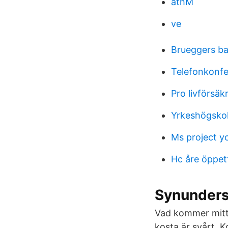
athM
ve
Brueggers ba
Telefonkonfe
Pro livförsäk
Yrkeshögskol
Ms project y
Hc åre öppet
Synunders
Vad kommer mitt 
kosta är svårt. 