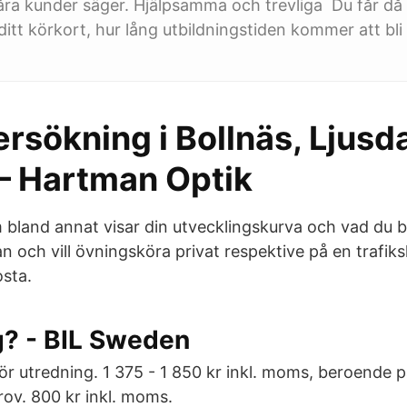
ra kunder säger. Hjälpsamma och trevliga Du får då
ditt körkort, hur lång utbildningstiden kommer att bli
sökning i Bollnäs, Ljusda
– Hartman Optik
m bland annat visar din utvecklingskurva och vad du 
n och vill övningsköra privat respektive på en trafik
osta.
g? - BIL Sweden
ör utredning. 1 375 - 1 850 kr inkl. moms, beroende p
rov. 800 kr inkl. moms.