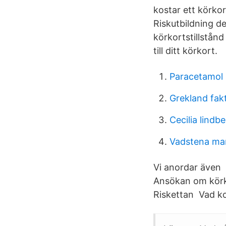
kostar ett körkor
Riskutbildning de
körkortstillstånd
till ditt körkort.
Paracetamol 
Grekland fak
Cecilia lindb
Vadstena ma
Vi anordar även 
Ansökan om körkor
Riskettan Vad ko